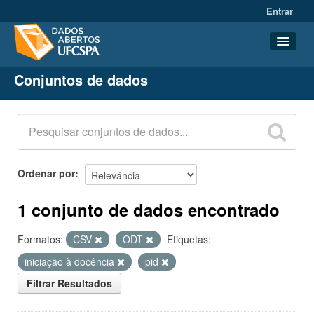
Entrar
Conjuntos de dados
Conjuntos de dados
Organizações
Grupos
Sobre
Ordenar por
1 conjunto de dados encontrado
Formatos:
CSV
ODT
Etiquetas:
iniciação à docência
pid
Filtrar Resultados