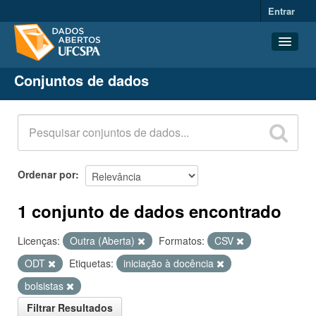
Entrar
Conjuntos de dados
Conjuntos de dados
Organizações
Grupos
Sobre
Ordenar por
1 conjunto de dados encontrado
Licenças:
Outra (Aberta)
Formatos:
CSV
ODT
Etiquetas:
iniciação à docência
bolsistas
Filtrar Resultados