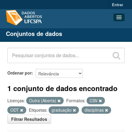
Entrar
Conjuntos de dados
Conjuntos de dados
Organizações
Grupos
Sobre
Ordenar por
1 conjunto de dados encontrado
Licenças:
Outra (Aberta)
Formatos:
CSV
ODT
Etiquetas:
graduação
disciplinas
Filtrar Resultados