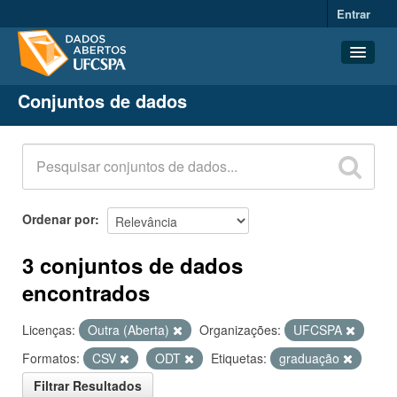
Entrar
Conjuntos de dados
Conjuntos de dados
Organizações
Grupos
Sobre
Ordenar por
3 conjuntos de dados
encontrados
Licenças:
Outra (Aberta)
Organizações:
UFCSPA
Formatos:
CSV
ODT
Etiquetas:
graduação
Filtrar Resultados