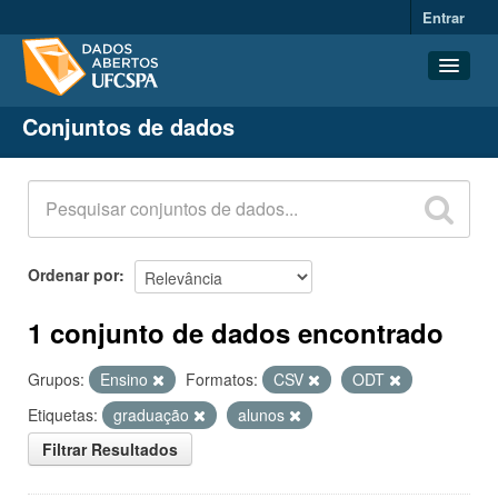
Entrar
Conjuntos de dados
Conjuntos de dados
Organizações
Grupos
Sobre
Ordenar por
1 conjunto de dados encontrado
Grupos:
Ensino
Formatos:
CSV
ODT
Etiquetas:
graduação
alunos
Filtrar Resultados