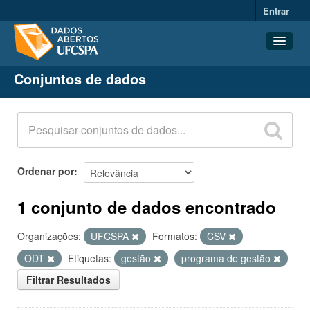
Entrar
Conjuntos de dados
Conjuntos de dados
Organizações
Grupos
Sobre
Ordenar por
1 conjunto de dados encontrado
Organizações:
UFCSPA
Formatos:
CSV
ODT
Etiquetas:
gestão
programa de gestão
Filtrar Resultados