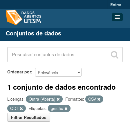
Entrar
Conjuntos de dados
Conjuntos de dados
Organizações
Grupos
Sobre
Ordenar por
1 conjunto de dados encontrado
Licenças:
Outra (Aberta)
Formatos:
CSV
ODT
Etiquetas:
gestão
Filtrar Resultados