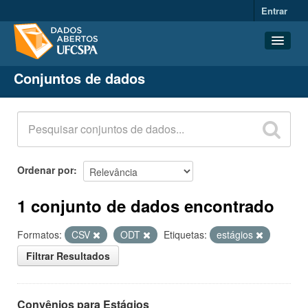
Entrar
Conjuntos de dados
Conjuntos de dados
Organizações
Grupos
Sobre
Ordenar por
1 conjunto de dados encontrado
Formatos:
CSV
ODT
Etiquetas:
estágios
Filtrar Resultados
Convênios para Estágios