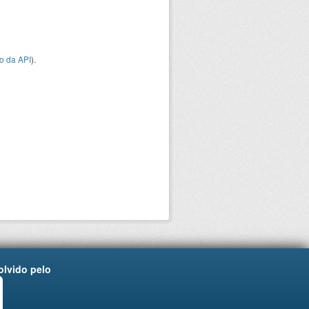
o da API
).
lvido pelo