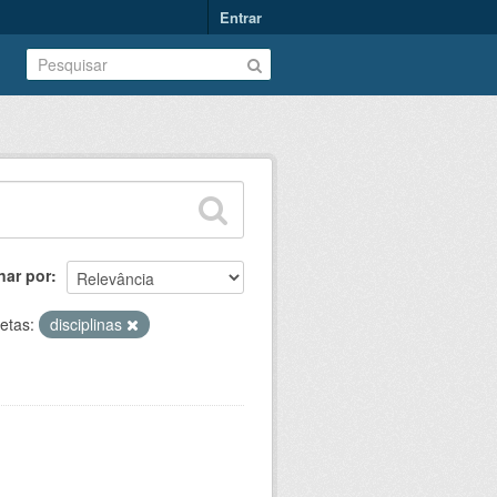
Entrar
nar por
etas:
disciplinas