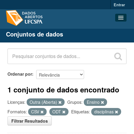
Entrar
Conjuntos de dados
Conjuntos de dados
Organizações
Grupos
Sobre
Ordenar por
1 conjunto de dados encontrado
Licenças:
Outra (Aberta)
Grupos:
Ensino
Formatos:
CSV
ODT
Etiquetas:
disciplinas
Filtrar Resultados