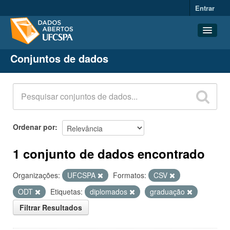
Entrar
Conjuntos de dados
Conjuntos de dados
Organizações
Grupos
Sobre
Ordenar por
1 conjunto de dados encontrado
Organizações:
UFCSPA
Formatos:
CSV
ODT
Etiquetas:
diplomados
graduação
Filtrar Resultados