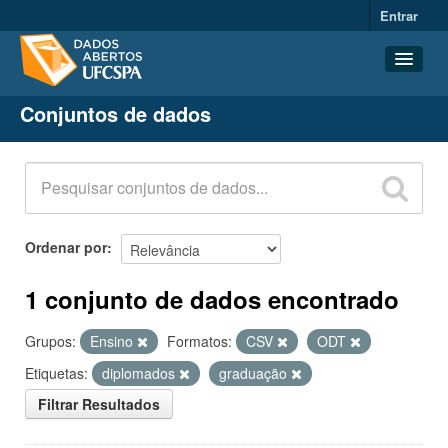
Entrar
Conjuntos de dados
Conjuntos de dados
Organizações
Grupos
Sobre
Ordenar por
1 conjunto de dados encontrado
Grupos:
Ensino
Formatos:
CSV
ODT
Etiquetas:
diplomados
graduação
Filtrar Resultados