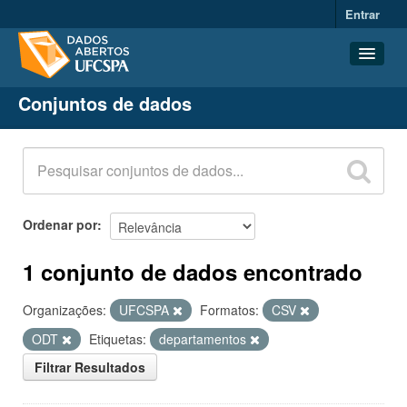
Entrar
Conjuntos de dados
Conjuntos de dados
Organizações
Grupos
Sobre
Ordenar por
1 conjunto de dados encontrado
Organizações:
UFCSPA
Formatos:
CSV
ODT
Etiquetas:
departamentos
Filtrar Resultados