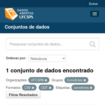
Entrar
Conjuntos de dados
Conjuntos de dados
Organizações
Grupos
Sobre
Ordenar por
1 conjunto de dados encontrado
Organizações:
UFCSPA
Grupos:
Convênios
Formatos:
CSV
ODT
Etiquetas:
convênios
Filtrar Resultados