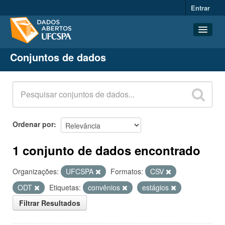
Entrar
Conjuntos de dados
Conjuntos de dados
Organizações
Grupos
Sobre
Ordenar por
1 conjunto de dados encontrado
Organizações:
UFCSPA
Formatos:
CSV
ODT
Etiquetas:
convênios
estágios
Filtrar Resultados