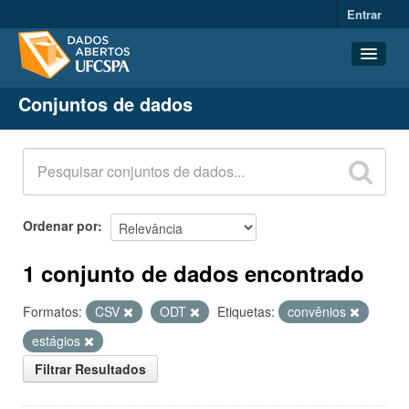
Entrar
Conjuntos de dados
Conjuntos de dados
Organizações
Grupos
Sobre
Ordenar por
1 conjunto de dados encontrado
Formatos:
CSV
ODT
Etiquetas:
convênios
estágios
Filtrar Resultados