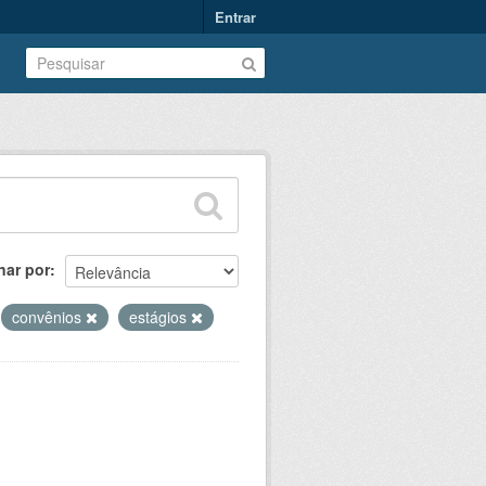
Entrar
nar por
convênios
estágios