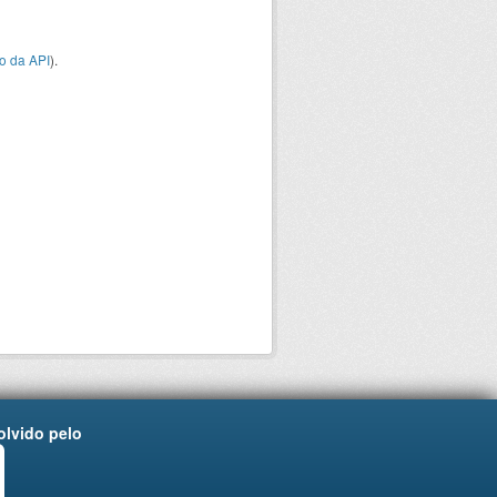
o da API
).
lvido pelo