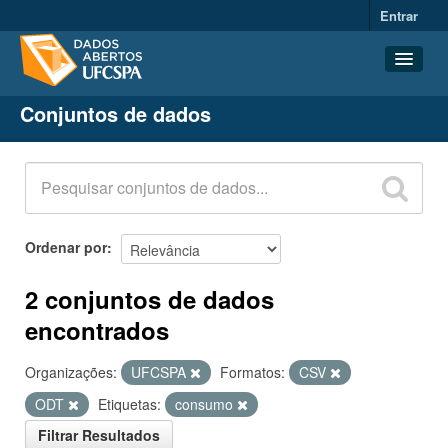
Entrar
Conjuntos de dados
Conjuntos de dados
Organizações
Grupos
Sobre
Ordenar por
2 conjuntos de dados
encontrados
Organizações:
UFCSPA
Formatos:
CSV
ODT
Etiquetas:
consumo
Filtrar Resultados