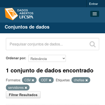
Entrar
Conjuntos de dados
Conjuntos de dados
Organizações
Grupos
Sobre
Ordenar por
1 conjunto de dados encontrado
Formatos:
CSV
ODT
Etiquetas:
chefias
servidores
Filtrar Resultados