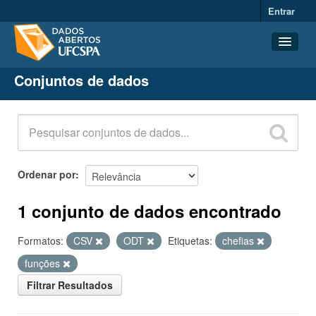
Entrar
Conjuntos de dados
Conjuntos de dados
Organizações
Grupos
Sobre
Ordenar por
1 conjunto de dados encontrado
Formatos:
CSV
ODT
Etiquetas:
chefias
funções
Filtrar Resultados