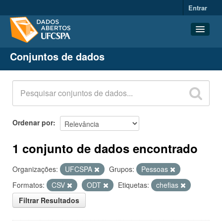
Entrar
Conjuntos de dados
Conjuntos de dados
Organizações
Grupos
Sobre
Ordenar por
1 conjunto de dados encontrado
Organizações:
UFCSPA
Grupos:
Pessoas
Formatos:
CSV
ODT
Etiquetas:
chefias
Filtrar Resultados