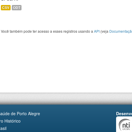
CSV
ODT
Você também pode ter acesso a esses registros usando a
API
(veja
Documentaçã
Saúde de Porto Alegre
Desenvo
o Histórico
asil