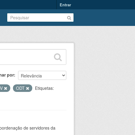
Entrar
nar por
SV
ODT
Etiquetas:
oordenação de servidores da