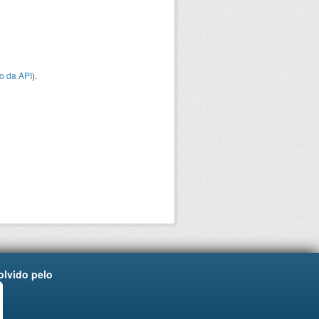
o da API
).
lvido pelo