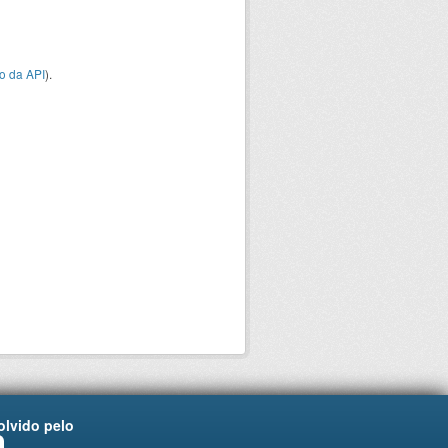
o da API
).
lvido pelo