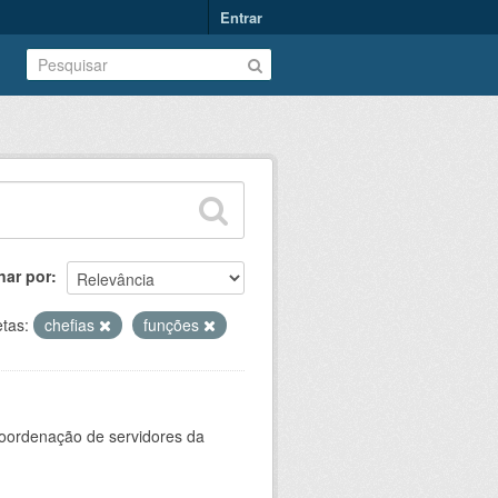
Entrar
nar por
etas:
chefias
funções
oordenação de servidores da