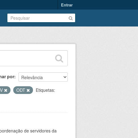
Entrar
nar por
SV
ODT
Etiquetas:
oordenação de servidores da