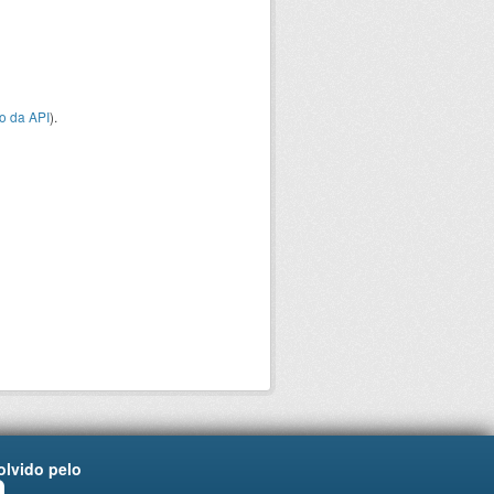
o da API
).
lvido pelo