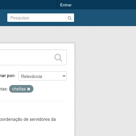
Entrar
nar por
etas:
chefias
oordenação de servidores da