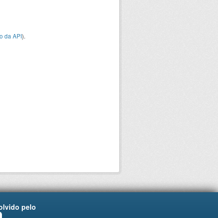
o da API
).
lvido pelo