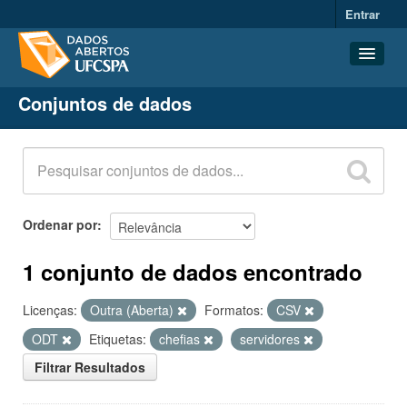
Entrar
Conjuntos de dados
Conjuntos de dados
Organizações
Grupos
Sobre
Ordenar por
1 conjunto de dados encontrado
Licenças:
Outra (Aberta)
Formatos:
CSV
ODT
Etiquetas:
chefias
servidores
Filtrar Resultados