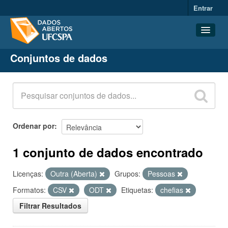
Entrar
Conjuntos de dados
Conjuntos de dados
Organizações
Grupos
Sobre
Ordenar por
1 conjunto de dados encontrado
Licenças:
Outra (Aberta)
Grupos:
Pessoas
Formatos:
CSV
ODT
Etiquetas:
chefias
Filtrar Resultados