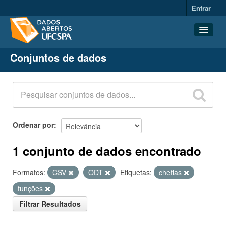
Entrar
Conjuntos de dados
Conjuntos de dados
Organizações
Grupos
Sobre
Ordenar por
1 conjunto de dados encontrado
Formatos:
CSV
ODT
Etiquetas:
chefias
funções
Filtrar Resultados