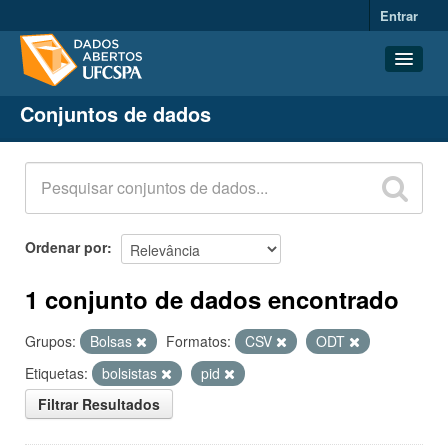
Entrar
Conjuntos de dados
Conjuntos de dados
Organizações
Grupos
Sobre
Ordenar por
1 conjunto de dados encontrado
Grupos:
Bolsas
Formatos:
CSV
ODT
Etiquetas:
bolsistas
pid
Filtrar Resultados