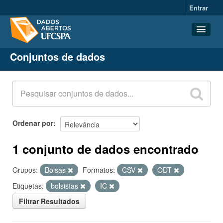
Entrar
Conjuntos de dados
Conjuntos de dados
Organizações
Grupos
Sobre
Ordenar por
1 conjunto de dados encontrado
Grupos:
Bolsas
Formatos:
CSV
ODT
Etiquetas:
bolsistas
IC
Filtrar Resultados