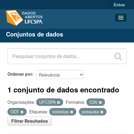
Entrar
Conjuntos de dados
Conjuntos de dados
Organizações
Grupos
Sobre
Ordenar por
1 conjunto de dados encontrado
Organizações:
UFCSPA
Formatos:
CSV
ODT
Etiquetas:
bolsistas
pesquisa
Filtrar Resultados