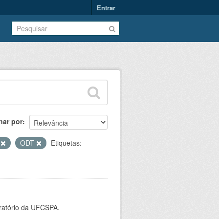
Entrar
nar por
V
ODT
Etiquetas:
oratório da UFCSPA.