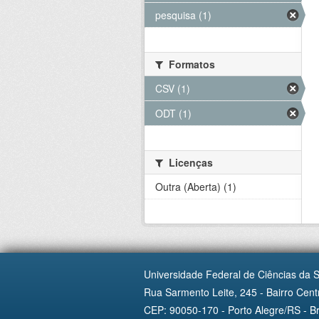
pesquisa (1)
Formatos
CSV (1)
ODT (1)
Licenças
Outra (Aberta) (1)
Universidade Federal de Ciências da 
Rua Sarmento Leite, 245 - Bairro Centr
CEP: 90050-170 - Porto Alegre/RS - Br