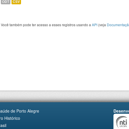
ODT
CSV
Você também pode ter acesso a esses registros usando a
API
(veja
Documentaçã
Saúde de Porto Alegre
Desenvo
o Histórico
asil