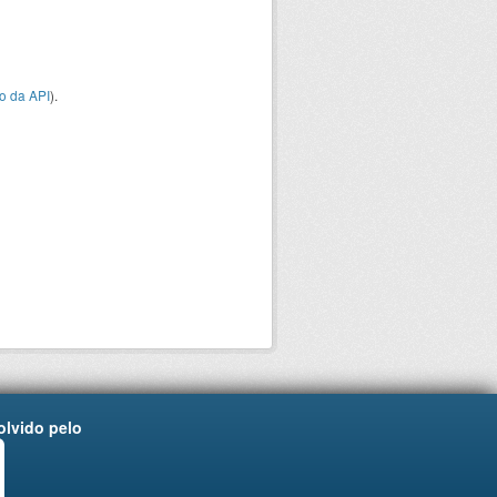
o da API
).
lvido pelo