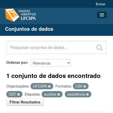
Entrar
Conjuntos de dados
Conjuntos de dados
Organizações
Grupos
Sobre
Ordenar por
1 conjunto de dados encontrado
Organizações:
UFCSPA
Formatos:
CSV
ODT
Etiquetas:
auxílios
assistência
Filtrar Resultados