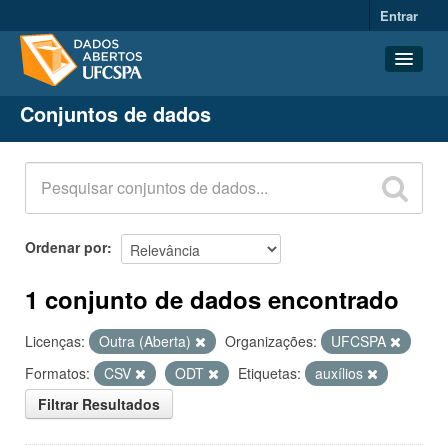
Entrar
Conjuntos de dados
Conjuntos de dados
Organizações
Grupos
Sobre
Ordenar por
1 conjunto de dados encontrado
Licenças:
Outra (Aberta)
Organizações:
UFCSPA
Formatos:
CSV
ODT
Etiquetas:
auxílios
Filtrar Resultados