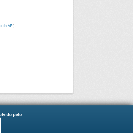
o da API
).
lvido pelo