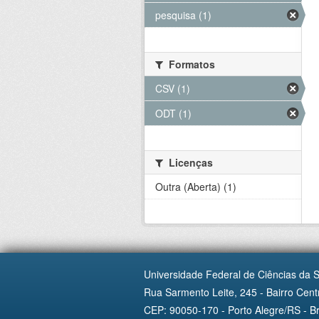
pesquisa (1)
Formatos
CSV (1)
ODT (1)
Licenças
Outra (Aberta) (1)
Universidade Federal de Ciências da 
Rua Sarmento Leite, 245 - Bairro Centr
CEP: 90050-170 - Porto Alegre/RS - Br