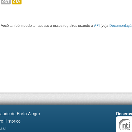
ODT
CSV
Você também pode ter acesso a esses registros usando a
API
(veja
Documentaçã
Saúde de Porto Alegre
Desenvo
o Histórico
asil