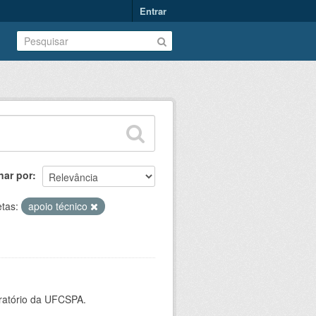
Entrar
nar por
etas:
apoio técnico
oratório da UFCSPA.