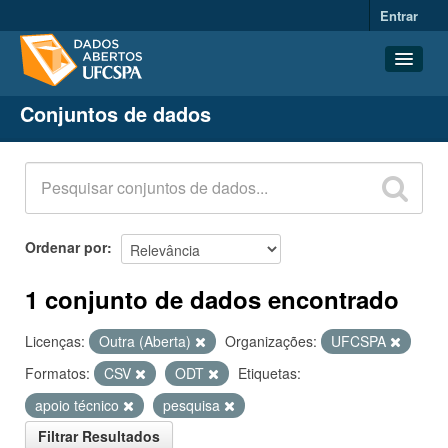
Entrar
Conjuntos de dados
Conjuntos de dados
Organizações
Grupos
Sobre
Ordenar por
1 conjunto de dados encontrado
Licenças:
Outra (Aberta)
Organizações:
UFCSPA
Formatos:
CSV
ODT
Etiquetas:
apoio técnico
pesquisa
Filtrar Resultados