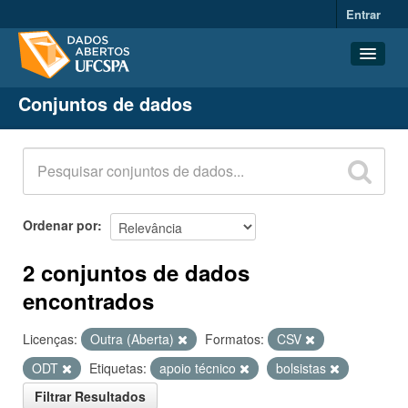
Entrar
Conjuntos de dados
Conjuntos de dados
Organizações
Grupos
Sobre
Ordenar por
2 conjuntos de dados
encontrados
Licenças:
Outra (Aberta)
Formatos:
CSV
ODT
Etiquetas:
apoio técnico
bolsistas
Filtrar Resultados