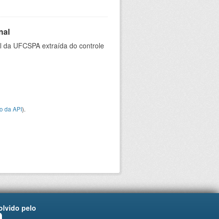
nal
al da UFCSPA extraída do controle
o da API
).
lvido pelo