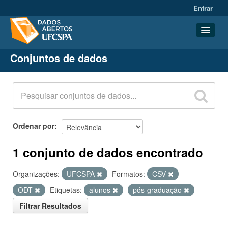
Entrar
Conjuntos de dados
Conjuntos de dados
Organizações
Grupos
Sobre
Ordenar por
1 conjunto de dados encontrado
Organizações:
UFCSPA
Formatos:
CSV
ODT
Etiquetas:
alunos
pós-graduação
Filtrar Resultados