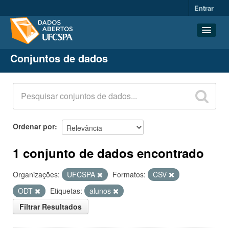
Entrar
Conjuntos de dados
Conjuntos de dados
Organizações
Grupos
Sobre
Ordenar por
1 conjunto de dados encontrado
Organizações:
UFCSPA
Formatos:
CSV
ODT
Etiquetas:
alunos
Filtrar Resultados