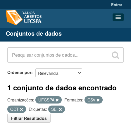
Entrar
Conjuntos de dados
Conjuntos de dados
Organizações
Grupos
Sobre
Ordenar por
1 conjunto de dados encontrado
Organizações:
UFCSPA
Formatos:
CSV
ODT
Etiquetas:
SEI
Filtrar Resultados