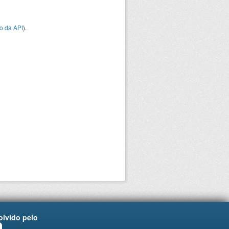
o da API
).
lvido pelo