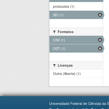
protocolos (1)
SEI (1)
Formatos
CSV (1)
ODT (1)
Licenças
Outra (Aberta) (1)
Universidade Federal de Ciências da 