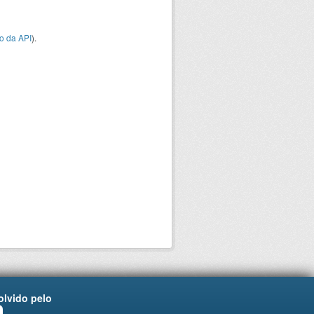
o da API
).
lvido pelo