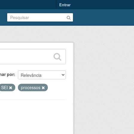
Entrar
nar por
SEI
processos