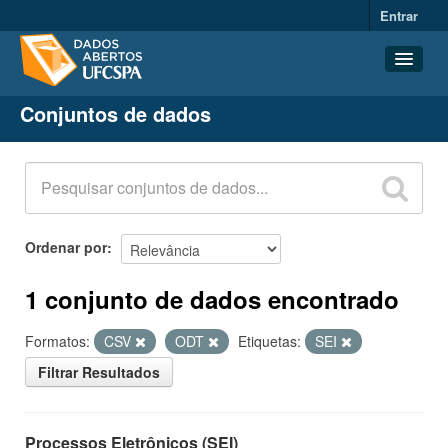
Entrar
Conjuntos de dados
Conjuntos de dados
Organizações
Grupos
Sobre
Ordenar por
1 conjunto de dados encontrado
Formatos:
CSV
ODT
Etiquetas:
SEI
Filtrar Resultados
Processos Eletrônicos (SEI)