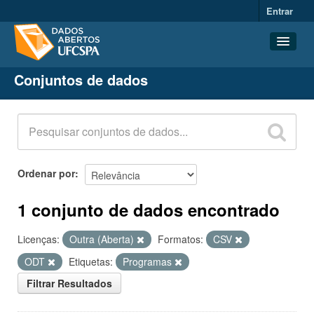
Entrar
Conjuntos de dados
Conjuntos de dados
Organizações
Grupos
Sobre
Ordenar por
1 conjunto de dados encontrado
Licenças:
Outra (Aberta)
Formatos:
CSV
ODT
Etiquetas:
Programas
Filtrar Resultados