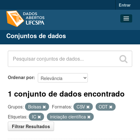
Entrar
Conjuntos de dados
Conjuntos de dados
Organizações
Grupos
Sobre
Ordenar por
1 conjunto de dados encontrado
Grupos:
Bolsas
Formatos:
CSV
ODT
Etiquetas:
IC
iniciação científica
Filtrar Resultados