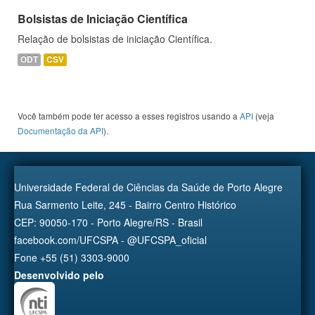
Bolsistas de Iniciação Científica
Relação de bolsistas de iniciação Científica.
ODT
CSV
Você também pode ter acesso a esses registros usando a
API
(veja
Documentação da API
).
Universidade Federal de Ciências da Saúde de Porto Alegre
Rua Sarmento Leite, 245 - Bairro Centro Histórico
CEP: 90050-170 - Porto Alegre/RS - Brasil
facebook.com/UFCSPA - @UFCSPA_oficial
Fone +55 (51) 3303-9000
Desenvolvido pelo