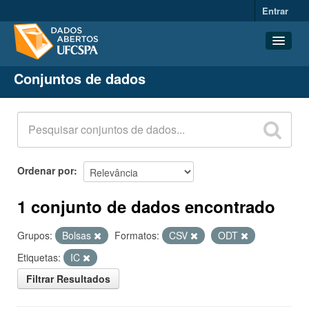
Entrar
Conjuntos de dados
Conjuntos de dados
Organizações
Grupos
Sobre
Ordenar por
1 conjunto de dados encontrado
Grupos:
Bolsas
Formatos:
CSV
ODT
Etiquetas:
IC
Filtrar Resultados