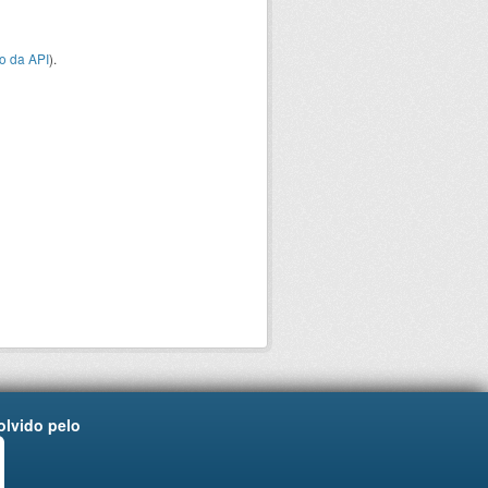
o da API
).
lvido pelo