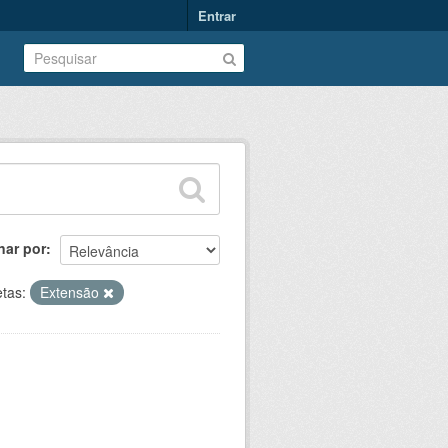
Entrar
nar por
etas:
Extensão