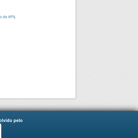
o da API
).
lvido pelo