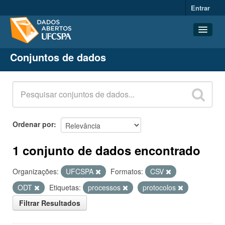
Entrar
Conjuntos de dados
Conjuntos de dados
Organizações
Grupos
Sobre
Ordenar por
1 conjunto de dados encontrado
Organizações:
UFCSPA
Formatos:
CSV
ODT
Etiquetas:
processos
protocolos
Filtrar Resultados